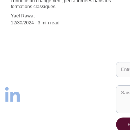
conduite du changement, peu abordées dans les
formations classiques.
Yaël Rawat
12/30/2024
3 min read
Votre 
yael.rawat@prismacore.fr
Votre
E