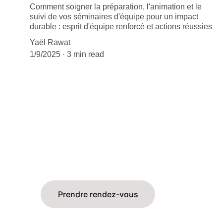
Comment soigner la préparation, l'animation et le
suivi de vos séminaires d'équipe pour un impact
durable : esprit d'équipe renforcé et actions réussies
Yaël Rawat
1/9/2025
3 min read
Vous souhaitez plus d'information ? 
Vous voudriez évoquer un besoin ? 
Contactez-nous pour un premier 
rendez-vous exploratoire  !
Prendre rendez-vous